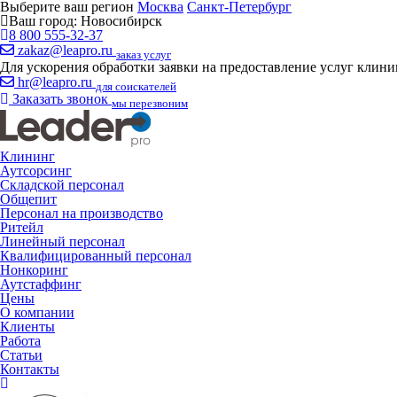
Выберите ваш регион
Москва
Санкт-Петербург
Ваш город:
Новосибирск
8 800 555-32-37
zakaz@leapro.ru
заказ услуг
Для ускорения обработки заявки на предоставление услуг клин
hr@leapro.ru
для соискателей
Заказать звонок
мы перезвоним
Клининг
Аутсорсинг
Складской персонал
Общепит
Персонал на производство
Ритейл
Линейный персонал
Квалифицированный персонал
Нонкоринг
Аутстаффинг
Цены
О компании
Клиенты
Работа
Статьи
Контакты