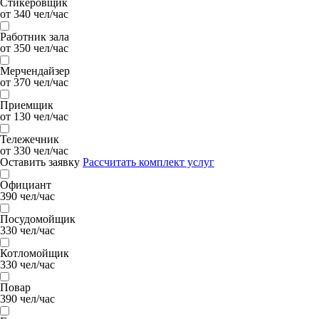
Стикеровщик
от 340 чел/час
Работник зала
от 350 чел/час
Мерчендайзер
от 370 чел/час
Приемщик
от 130 чел/час
Тележечник
от 330 чел/час
Оставить заявку
Рассчитать комплект услуг
Официант
390 чел/час
Посудомойщик
330 чел/час
Котломойщик
330 чел/час
Повар
390 чел/час