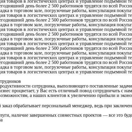
ация товаров в логистических центрах и управление подъемной т
егодняшний день более 2 500 работников трудятся по всей Росси
ка в торговом зале, погрузочные работы, консультация покупат
ация товаров в логистических центрах и управление подъемной т
егодняшний день более 2 500 работников трудятся по всей Росси
ка в торговом зале, погрузочные работы, консультация покупат
ация товаров в логистических центрах и управление подъемной т
егодняшний день более 2 500 работников трудятся по всей Росси
ка в торговом зале, погрузочные работы, консультация покупат
ация товаров в логистических центрах и управление подъемной т
егодняшний день более 2 500 работников трудятся по всей Росси
ка в торговом зале, погрузочные работы, консультация покупат
ация товаров в логистических центрах и управление подъемной т
егодняшний день более 2 500 работников трудятся по всей Росси
ка в торговом зале, погрузочные работы, консультация покупат
ация товаров в логистических центрах и управление подъемной т
трудников
продуктивности сотрудника, выполняющего поставленные задачи
знес процветает, у Вас есть отличный повод сотрудничать с нам
озможностям, а наших клиентов к увеличению прибыли и эконо
заказ обрабатывает персональный менеджер, ведь при заключен
услуги, наличие завершенных совместных проектов — все это буд
ла