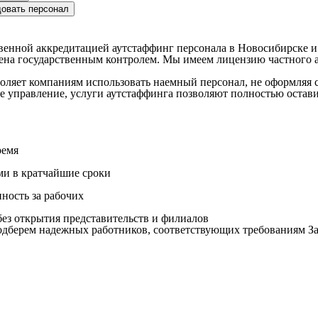
овать персонал
енной аккредитацией аутстаффинг персонала в Новосибирске и 
рена государственным контролем. Мы имеем лицензию частного а
воляет компаниям использовать наемный персонал, не оформляя
нее управление, услуги аутстаффинга позволяют полностью остав
ремя
ми в кратчайшие сроки
нность за рабочих
ез открытия представительств и филиалов
дберем надежных работников, соответствующих требованиям За